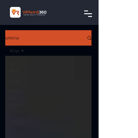
บทความ
Blogs
All
Posts
Blogs
News
and
Event's