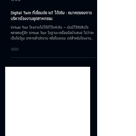
16 มิ.ย.
Digital Twin ที่เชื่อมต่อ IoT ได้จริง : อนาคตของการ
บริหารโรงงานอุตสาหกรรม
Virtual Tour โรงงานไม่ได้มีไว้แค่เดิน — มันมีไว้ตัดสินใจ
หลายคนรู้จัก Virtual Tour ในฐานะเครื่องมือนำเสนอ ไม่ว่าจะ
เป็นโชว์รูม อาคารสำนักงาน หรือโรงแรม แต่สำหรับโรงงาน
อุตสาหกรรม ความต้องการลึกกว่านั้นมาก ทีมวิศวกรไม่ได้
ต้องการแค่ "เห็น" โรงงาน — พวกเขาต้องการ รู้ว่าเครื่องจักร
แต่ละตัวกำลังทำงานอยู่ในสภาวะไหน แบบ Real-time ไม่ว่า
จะนั่งอยู่ที่ไหนในโลก นั่นคือจุดที่ Digital Twin ที่เชื่อมต่อ IoT
เข้ามาเปลี่ยนเกม