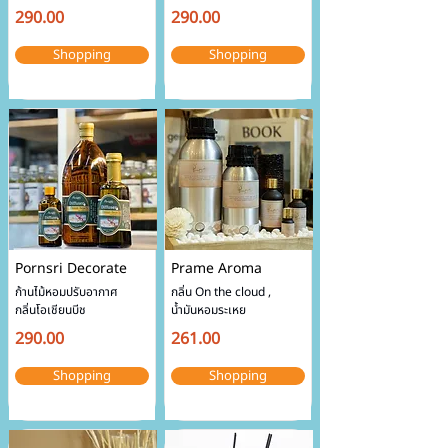
290.00
290.00
Shopping
Shopping
Pornsri Decorate
Prame Aroma
ก้านไม้หอมปรับอากาศ
กลิ่น On the cloud , 
กลิ่นโอเชียนบีช​
น้ำมันหอมระเหย
290.00
261.00
Shopping
Shopping